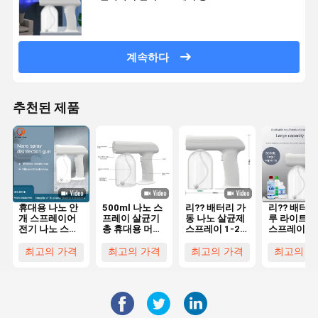
계속하다
추천된 제품
휴대용 나노 안
500ml 나노 스
리?? 배터리 가
리?? 배터리
개 스프레이어
프레이 살균기
동 나노 살균제
루 라이트 
전기 나노 스프
총 휴대용 머리
스프레이 1-2m
스프레이 핸
레이 총 무선 1-
나노 스프레이
스프레이 거리
헤드 항균
2m
총
를 위해
500ml 50-
최고의 가격
최고의 가격
최고의 가격
최고의 가
60Hz