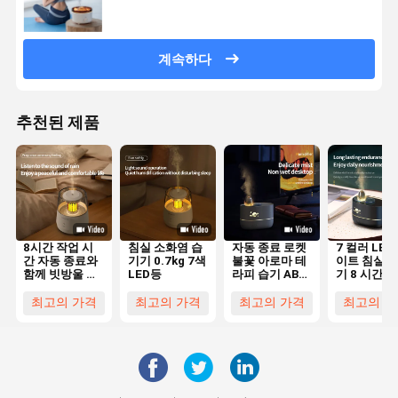
계속하다
추천된 제품
8시간 작업 시
침실 소화염 습
자동 종료 로켓
7 컬러 LED
간 자동 종료와
기기 0.7kg 7색
불꽃 아로마 테
이트 침실 
함께 빗방울 아
LED등
라피 습기 ABS
기 8 시간 
로마테라피 습
물질
시간
기
최고의 가격
최고의 가격
최고의 가격
최고의 가