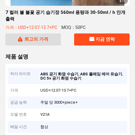
1
/
1
7 컬러 불 불꽃 공기 습기장 560ml 용량과 30-50ml / h 안개
출력
가격：USD+12.07-13.7+PC
MOQ：50PC
최고의 가격
지금 연락
제품 설명
하이 라이트
,
,
ABS 공기 화염 수습기
ABS 플레임 에어 유습기
DC 5v 공기 화염 수습기
가격
USD+12.07-13.7+PC
공급 능력
주말 당 3000+piece+
모델 번호
V21A
배달 시간
협상