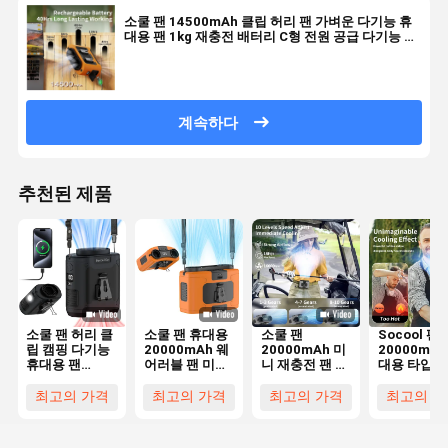
소쿨 팬 14500mAh 클립 허리 팬 가벼운 다기능 휴
대용 팬 1kg 재충전 배터리 C형 전원 공급 다기능 환
기
계속하다
추천된 제품
소쿨 팬 허리 클
소쿨 팬 휴대용
소쿨 팬
Socool 팬
립 캠핑 다기능
20000mAh 웨
20000mAh 미
20000mah
휴대용 팬
어러블 팬 미니
니 재충전 팬 휴
대용 타입 C
10000MAh 소
재충전 클립 허
대용 클립 야외
어러블 팬 
스 LED 라이트
리 팬
터보 팬
윈드 슈퍼 
최고의 가격
최고의 가격
최고의 가격
최고의 가
한 야외 팬