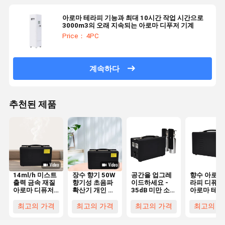
아로마 테라피 기능과 최대 10시간 작업 시간으로
3000m3의 오래 지속되는 아로마 디푸저 기계
Price： 4PC
계속하다
추천된 제품
14ml/h 미스트
장수 향기 50W
공간을 업그레
향수 아로마
출력 금속 재질
향기성 초음파
이드하세요 -
라피 디퓨저
아로마 디퓨저,
확산기 개인 곰
35dB 미만 소음
아로마 테라
오래 지속되는
팡이
의 상업용 아로
의 장점을 
미스트 분사
마 디퓨저 머신,
하십시오
최고의 가격
최고의 가격
최고의 가격
최고의 가
연속/간헐 분무
모드