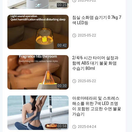
2025-05-22
00:25
침실 소화염 습기기 0.7kg 7
색 LED등
불 불 촉촉기
2025-05-22
00:42
2/4/6 시간 타이머 설정과
함께 ABS 대기 불꽃 화염
수습기 80ml
불 불 촉촉기
2025-05-22
00:30
아로마테라피 및 스트레스
해소를 위한 7색 LED 조명
이 포함된 고요한 수면 불꽃
가습기
불 불 촉촉기
00:58
2025-04-24