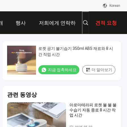
Korean
개
행사
저희에게 연락하
견적 요청
십시오
로켓 공기 불기습기 350ml ABS 재료와 8 시
간 작업 시간
지금 접촉하세요
더 알아보기
관련 동영상
아로마테라피 로켓 불 불 불
수습기 자동 종료 8 시간 작
업 시간
불 불 촉촉기